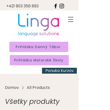
+421 903 356 893
Prihláška Denný Tábor
Prihláška Materské Školy
Ponuka Kurzov
Domov
All Products
Všetky produkty