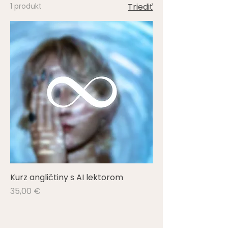
1 produkt
Triediť
Kurz angličtiny s AI lektorom
Cena
35,00 €