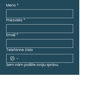
Meno
*
Priezvisko
*
Email
*
Telefónne číslo
Sem nám pošlite svoju správu
Súhlasím so spracovaním 
osobných údajov za účelom 
kontaktovania v súvislosti s 
možnou spoluprácou. 
Zásady 