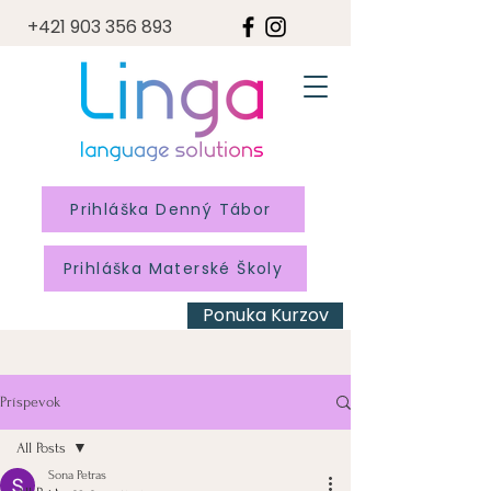
+421 903 356 893
Prihláška Denný Tábor
Prihláška Materské Školy
Ponuka Kurzov
Príspevok
All Posts
Sona Petras