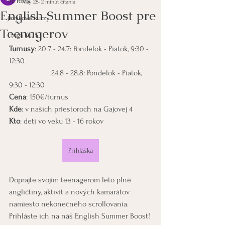
All Posts
May 28
2 minút čítania
English Summer Boost pre
jazykové kurzy
Teenagerov
Linga KIDS
Turnusy
: 20.7 - 24.7: Pondelok - Piatok, 9:30 - 
12:30
		 24.8 - 28.8: Pondelok - Piatok, 
9:30 - 12:30
Cena
: 150€/turnus
Kde
: v našich priestoroch na Gajovej 4
Kto
: deti vo veku 13 - 16 rokov
Prihláška
Doprajte svojim teenagerom leto plné 
angličtiny, aktivít a nových kamarátov 
namiesto nekonečného scrollovania. 
Prihláste ich na náš English Summer Boost!