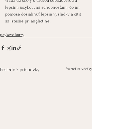
vrátia do školy s väčšou sebadôverou a 
lepšími jazykovými schopnosťami, čo im 
pomôže dosiahnuť lepšie výsledky a cítiť 
sa istejšie pri angličtine.
jazykové kurzy
Pozrieť si všetky
Posledné príspevky