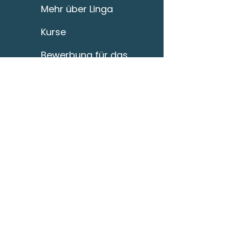
Mehr über Linga
Kurse
Bewerbung für das
Tagescamp
Kindergarten-
Anmeldung
Blog
Linga AI Tutor-Kurs
E-Mail:
linga@linga.sk
Mobil:
+421 903 356 893