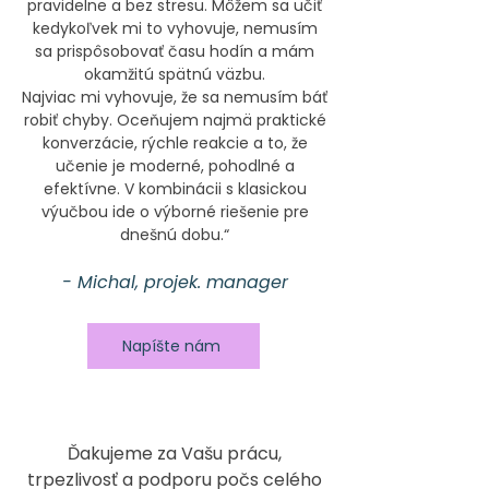
pravidelne a bez stresu. Môžem sa učiť
kedykoľvek mi to vyhovuje, nemusím
sa prispôsobovať času hodín a mám
okamžitú spätnú väzbu.
Najviac mi vyhovuje, že sa nemusím báť
robiť chyby. Oceňujem najmä praktické
konverzácie, rýchle reakcie a to, že
učenie je moderné, pohodlné a
efektívne. V kombinácii s klasickou
výučbou ide o výborné riešenie pre
dnešnú dobu.“
- Michal, projek. manager
Napíšte nám
Ďakujeme za Vašu prácu,
trpezlivosť a podporu počs celého