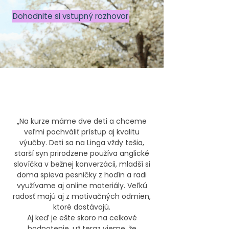
Dohodnite si vstupný rozhovor
„Na kurze máme dve deti a chceme
veľmi pochváliť prístup aj kvalitu
výučby. Deti sa na Linga vždy tešia,
starší syn prirodzene používa anglické
slovíčka v bežnej konverzácii, mladší si
doma spieva pesničky z hodín a radi
využívame aj online materiály. Veľkú
radosť majú aj z motivačných odmien,
ktoré dostávajú.
Aj keď je ešte skoro na celkové
hodnotenie, už teraz vieme, že