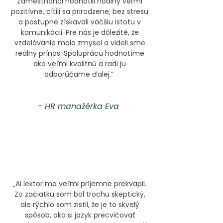
Zamestnanci hodnotili hodiny veľmi
pozitívne, cítili sa prirodzene, bez stresu
a postupne získavali väčšiu istotu v
komunikácii. Pre nás je dôležité, že
vzdelávanie malo zmysel a videli sme
reálny prínos. Spoluprácu hodnotíme
ako veľmi kvalitnú a radi ju
odporúčame ďalej.“
- HR manažérka Eva
„AI lektor ma veľmi príjemne prekvapil.
Zo začiatku som bol trochu skeptický,
ale rýchlo som zistil, že je to skvelý
spôsob, ako si jazyk precvičovať