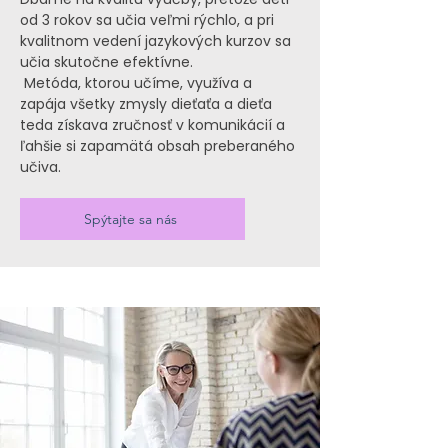
od 3 rokov sa učia veľmi rýchlo, a pri
kvalitnom vedení jazykových kurzov sa
učia skutočne efektívne.
Metóda, ktorou učíme, využíva a
zapája všetky zmysly dieťaťa a dieťa
teda získava zručnosť v komunikácií a
ľahšie si zapamätá obsah preberaného
učiva.
Spýtajte sa nás