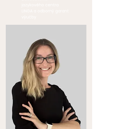
jazykového centra
LINGA a odborný garant
výučby