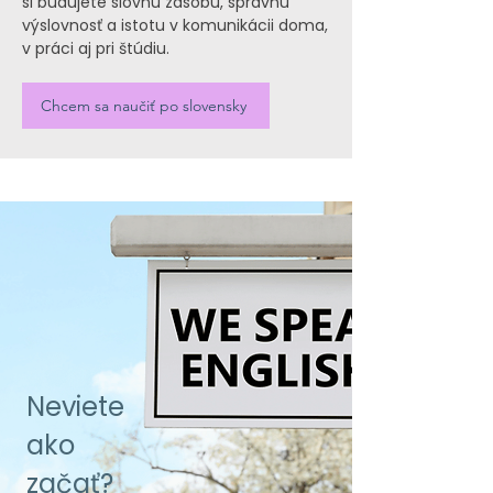
si budujete slovnú zásobu, správnu
výslovnosť a istotu v komunikácii doma,
v práci aj pri štúdiu.
Chcem sa naučiť po slovensky
Neviete
ako
začať?