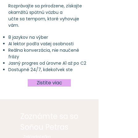
Rozprávajte sa prirodzene, získajte
okamžitú spätnú väzbu a
učte sa tempom, ktoré vyhovuje
vám.
8 jazykov na výber
AI lektor podľa vašej osobnosti
Reálna konverzácia, nie naučené
frázy
Jasný progres od úrovne A1 až po C2
Dostupné 24/7, kdekoľvek ste
Zistite viac
Zoznámte sa so
Soňou Petras
Zakladateľka