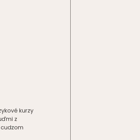
zykové kurzy 
uďmi z 
v cudzom 