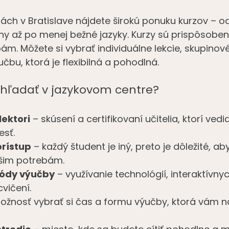
ách v Bratislave nájdete širokú ponuku kurzov – od 
iny až po menej bežné jazyky. Kurzy sú prispôsobe
m. Môžete si vybrať individuálne lekcie, skupinové
čbu, ktorá je flexibilná a pohodlná.
 hľadať v jazykovom centre?
lektori
 – skúsení a certifikovaní učitelia, ktorí vedi
esť.
prístup
 – každý študent je iný, preto je dôležité, ab
ašim potrebám.
ódy výučby
 – využívanie technológií, interaktívny
cvičení.
ožnosť vybrať si čas a formu výučby, ktorá vám na