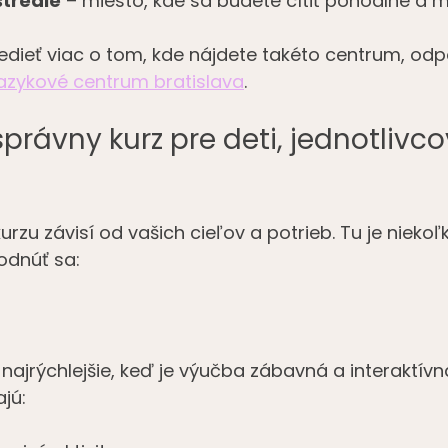
stredie
 – miesto, kde sa budete cítiť pohodlne a 
edieť viac o tom, kde nájdete takéto centrum, od
jazykové centrum bratislava
.
právny kurz pre deti, jednotlivco
zu závisí od vašich cieľov a potrieb. Tu je niekoľk
dnúť sa:
 najrýchlejšie, keď je výučba zábavná a interaktívn
jú: