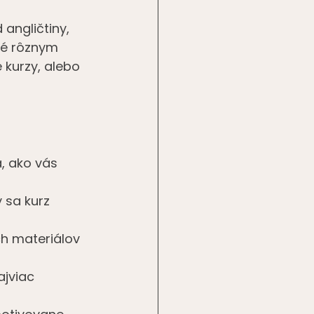
angličtiny, 
né rôznym 
 kurzy, alebo 
a, ako vás 
y sa kurz 
ch materiálov 
jviac 