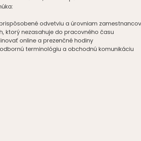
núka:
 prispôsobené odvetviu a úrovniam zamestnanco
vrh, ktorý nezasahuje do pracovného času
novať online a prezenčné hodiny
odbornú terminológiu a obchodnú komunikáciu