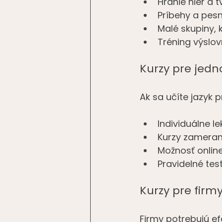
Hranie hier a t
Príbehy a pes
Malé skupiny, 
Tréning výslo
Kurzy pre jedn
Ak sa učíte jazyk p
Individuálne l
Kurzy zamerané
Možnosť onlin
Pravidelné tes
Kurzy pre firm
Firmy potrebujú efe