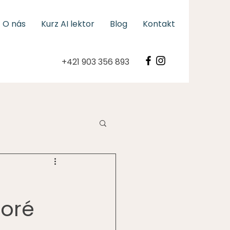
O nás
Kurz AI lektor
Blog
Kontakt
+421 903 356 893
toré