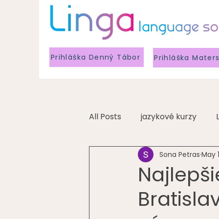
Prihláška Denný Tábor
Prihláška Mater
All Posts
jazykové kurzy
Sona Petras
May 
Najlepš
Bratislav