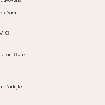
motivovane.
porúčam 
v a 
o rád, ktoré 
a. Hľadajte 