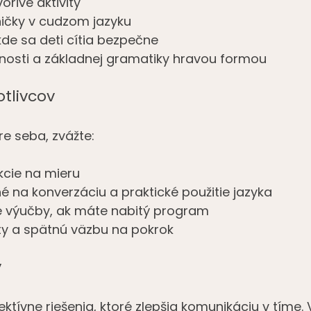
vorivé aktivity
ničky v cudzom jazyku
kde sa deti cítia bezpečne
vnosti a základnej gramatiky hravou formou
otlivcov
re seba, zvážte:
ekcie na mieru
 na konverzáciu a praktické použitie jazyka
e výučby, ak máte nabitý program
ty a spätnú väzbu na pokrok
y
ktívne riešenia, ktoré zlepšia komunikáciu v tíme. 