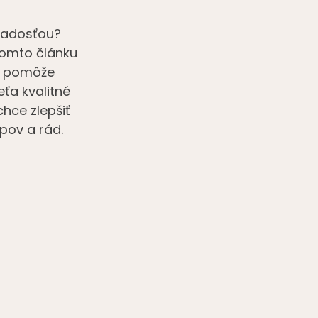
 radosťou? 
tomto článku 
m pomôže 
eťa kvalitné 
chce zlepšiť 
pov a rád.