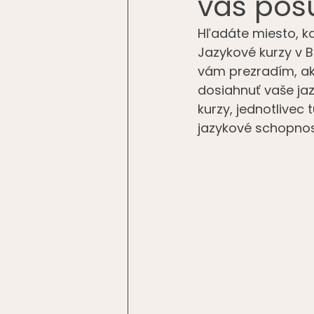
vás pos
Hľadáte miesto, kd
Jazykové kurzy v B
vám prezradím, ak
dosiahnuť vaše jazy
kurzy, jednotlivec 
jazykové schopnos