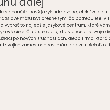
unú ďalej
e sa naučíte nový jazyk prirodzene, efektívne a s
ratislave môžu byť presne tým, čo potrebujete. V 
o vybrať to najlepšie jazykové centrum, ktoré vá
kové ciele. Či už ste rodič, ktorý chce pre svoje di
túžiaci po nových zručnostiach, alebo firma, ktorá 
ti svojich zamestnancov, mám pre vás niekoľko ti