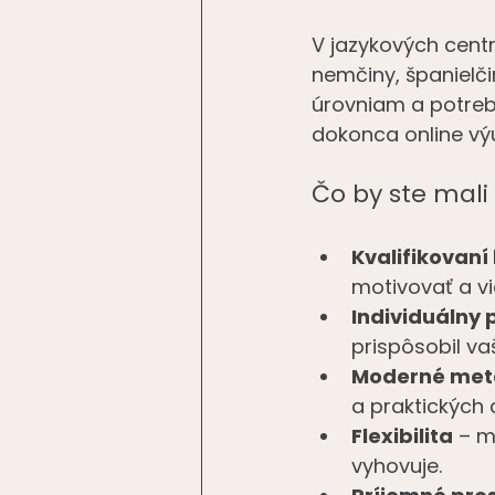
V jazykových centr
nemčiny, španielč
úrovniam a potrebá
dokonca online výu
Čo by ste mali
Kvalifikovaní 
motivovať a vi
Individuálny 
prispôsobil v
Moderné met
a praktických 
Flexibilita
 – m
vyhovuje.