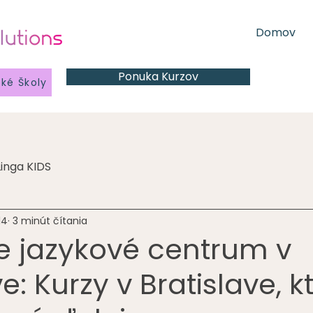
Domov
Ponuka Kurzov
ské Školy
Linga KIDS
14
3 minút čítania
ie jazykové centrum v
e: Kurzy v Bratislave, k