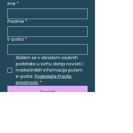
Ime
*
Prezime
*
E-pošta
*
Slažem se s obradom osobnih 
podataka u svrhu slanja novosti i 
marketinških informacija putem 
e-pošte. 
Pogledajte Pravila 
privatnosti.
*
Poslati
Više o Lingi