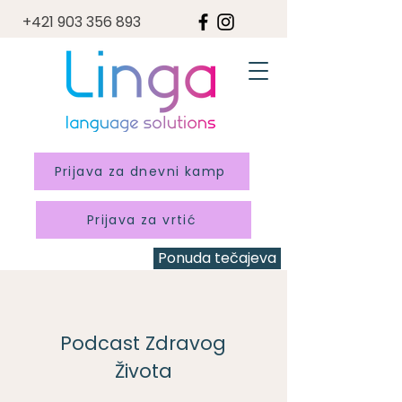
+421 903 356 893
Prijava za dnevni kamp
Prijava za vrtić
Ponuda tečajeva
Podcast Zdravog
Života