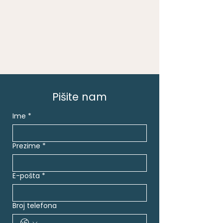
Pišite nam
Ime
*
Prezime
*
E-pošta
*
Broj telefona